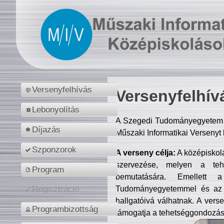
Versenyfelhívás
Versenyfelhív
Lebonyolítás
A Szegedi Tudományegyetem M
Díjazás
Műszaki Informatikai Versenyt
Szponzorok
A verseny célja:
A középiskol
szervezése, melyen a tehe
Program
bemutatására. Emellett 
Tudományegyetemmel és az o
Regisztráció
hallgatóivá válhatnak. A verse
Programbizottság
támogatja a tehetséggondozást