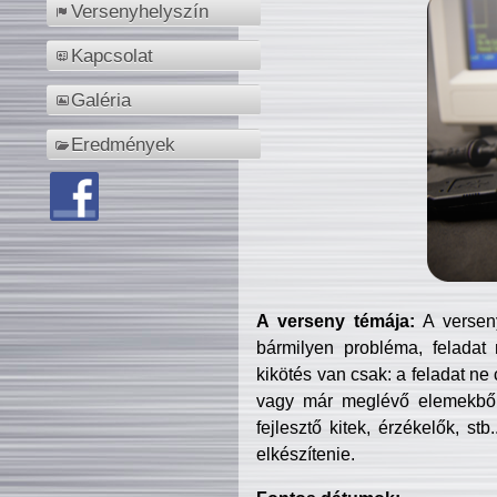
Versenyhelyszín
Kapcsolat
Galéria
Eredmények
A verseny témája:
A verseny
bármilyen probléma, feladat
kikötés van csak: a feladat ne
vagy már meglévő elemekből ö
fejlesztő kitek, érzékelők, st
elkészítenie.