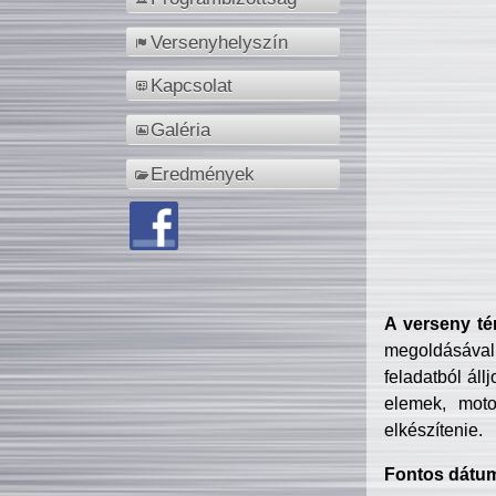
Versenyhelyszín
Kapcsolat
Galéria
Eredmények
A verseny té
megoldásával
feladatból áll
elemek, motor
elkészítenie.
Fontos dátu