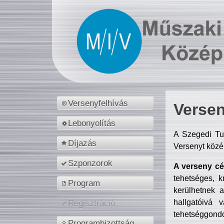
Versenyfelhívás
Versen
Lebonyolítás
A Szegedi Tu
Díjazás
Versenyt közé
Szponzorok
A verseny cél
tehetséges, k
Program
kerülhetnek 
hallgatóivá 
Regisztráció
tehetséggondo
Programbizottság