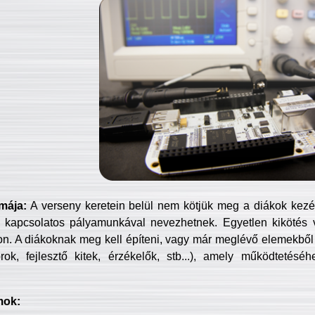
mája:
A verseny keretein belül nem kötjük meg a diákok kezét 
 kapcsolatos pályamunkával nevezhetnek. Egyetlen kikötés 
jon. A diákoknak meg kell építeni, vagy már meglévő elemekből ö
ok, fejlesztő kitek, érzékelők, stb...), amely működtetésé
mok: