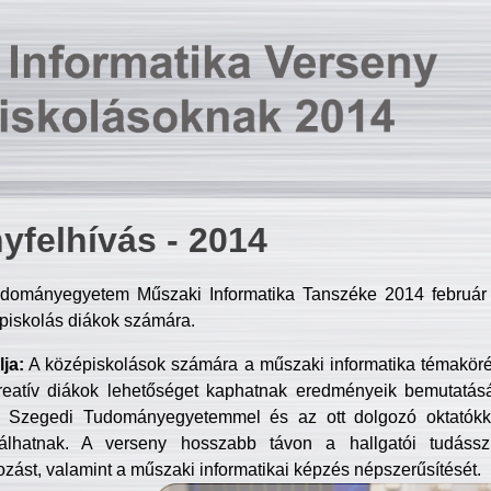
yfelhívás - 2014
dományegyetem Műszaki Informatika Tanszéke 2014 február 2
piskolás diákok számára.
ja:
A középiskolások számára a műszaki informatika témakör
reatív diákok lehetőséget kaphatnak eredményeik bemutatásá
a Szegedi Tudományegyetemmel és az ott dolgozó oktatókka
válhatnak. A verseny hosszabb távon a hallgatói tudásszi
zást, valamint a műszaki informatikai képzés népszerűsítését.