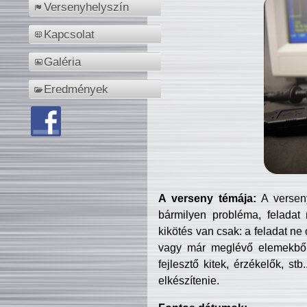
Versenyhelyszín
Kapcsolat
Galéria
Eredmények
A verseny témája:
A verseny
bármilyen probléma, feladat
kikötés van csak: a feladat ne
vagy már meglévő elemekből ö
fejlesztő kitek, érzékelők, st
elkészítenie.