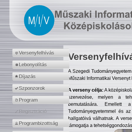
Versenyfelhívás
Versenyfelhív
Lebonyolítás
A Szegedi Tudományegyetem M
Díjazás
Műszaki Informatikai Versenyt
Szponzorok
A verseny célja:
A középiskol
szervezése, melyen a tehe
Program
bemutatására. Emellett 
Tudományegyetemmel és az o
Regisztráció
hallgatóivá válhatnak. A verse
Programbizottság
támogatja a tehetséggondozást