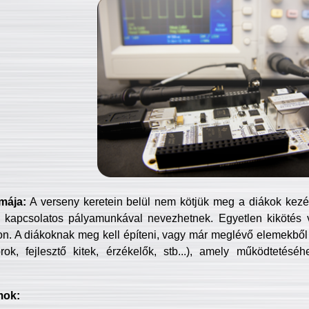
mája:
A verseny keretein belül nem kötjük meg a diákok kezét 
 kapcsolatos pályamunkával nevezhetnek. Egyetlen kikötés 
jon. A diákoknak meg kell építeni, vagy már meglévő elemekből ö
ok, fejlesztő kitek, érzékelők, stb...), amely működtetésé
mok: