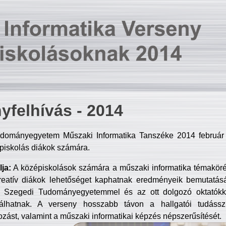
yfelhívás - 2014
dományegyetem Műszaki Informatika Tanszéke 2014 február 2
piskolás diákok számára.
ja:
A középiskolások számára a műszaki informatika témakör
reatív diákok lehetőséget kaphatnak eredményeik bemutatásá
a Szegedi Tudományegyetemmel és az ott dolgozó oktatókka
válhatnak. A verseny hosszabb távon a hallgatói tudásszi
zást, valamint a műszaki informatikai képzés népszerűsítését.