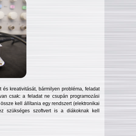
és kreativitását, bármilyen probléma, feladat
van csak: a feladat ne csupán programozási
ssze kell állítania egy rendszert (elektronikai
hez szükséges szoftvert is a diákoknak kell