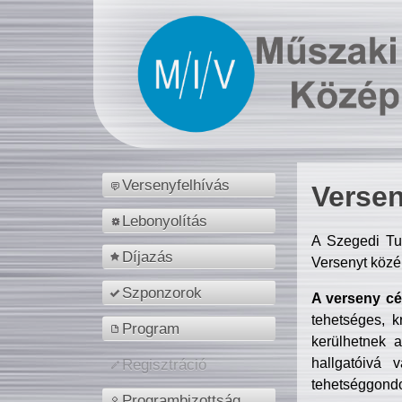
Versenyfelhívás
Versen
Lebonyolítás
A Szegedi Tu
Díjazás
Versenyt közé
Szponzorok
A verseny cél
tehetséges, k
Program
kerülhetnek 
hallgatóivá 
Regisztráció
tehetséggondo
Programbizottság