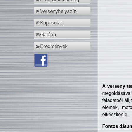
Versenyhelyszín
Kapcsolat
Galéria
Eredmények
A verseny té
megoldásával
feladatból áll
elemek, motor
elkészítenie.
Fontos dátu