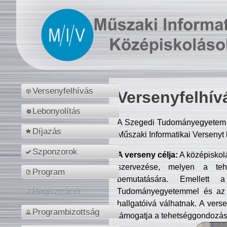
Versenyfelhívás
Versenyfelhív
Lebonyolítás
A Szegedi Tudományegyetem M
Díjazás
Műszaki Informatikai Versenyt
Szponzorok
A verseny célja:
A középiskol
szervezése, melyen a tehe
Program
bemutatására. Emellett 
Tudományegyetemmel és az o
Regisztráció
hallgatóivá válhatnak. A verse
Programbizottság
támogatja a tehetséggondozást