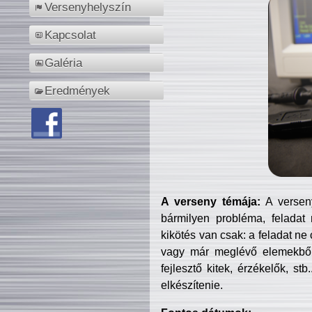
Versenyhelyszín
Kapcsolat
Galéria
Eredmények
A verseny témája:
A verseny
bármilyen probléma, feladat
kikötés van csak: a feladat ne
vagy már meglévő elemekből ö
fejlesztő kitek, érzékelők, st
elkészítenie.