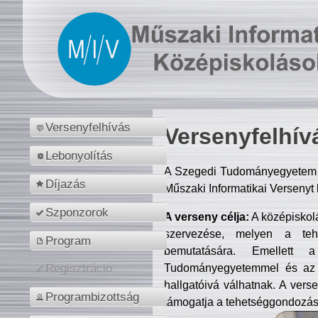
Versenyfelhívás
Versenyfelhív
Lebonyolítás
A Szegedi Tudományegyetem M
Díjazás
Műszaki Informatikai Versenyt
Szponzorok
A verseny célja:
A középiskol
szervezése, melyen a tehe
Program
bemutatására. Emellett 
Tudományegyetemmel és az o
Regisztráció
hallgatóivá válhatnak. A verse
Programbizottság
támogatja a tehetséggondozást