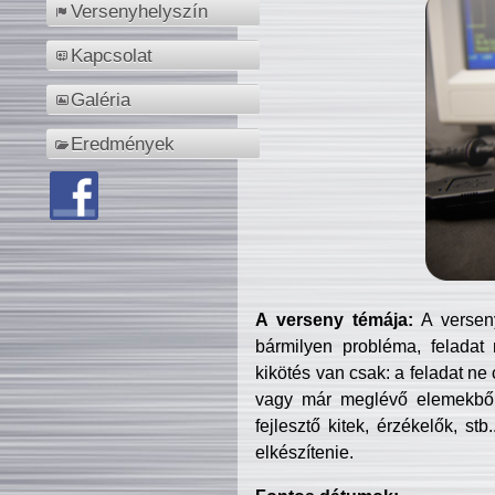
Versenyhelyszín
Kapcsolat
Galéria
Eredmények
A verseny témája:
A verseny
bármilyen probléma, feladat
kikötés van csak: a feladat ne
vagy már meglévő elemekből ö
fejlesztő kitek, érzékelők, st
elkészítenie.