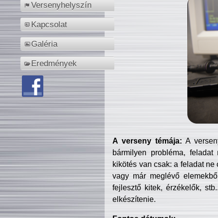
Versenyhelyszín
Kapcsolat
Galéria
Eredmények
A verseny témája:
A verseny
bármilyen probléma, feladat
kikötés van csak: a feladat ne
vagy már meglévő elemekből ö
fejlesztő kitek, érzékelők, st
elkészítenie.