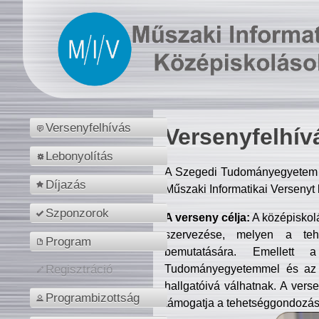
Versenyfelhívás
Versenyfelhív
Lebonyolítás
A Szegedi Tudományegyetem M
Díjazás
Műszaki Informatikai Versenyt
Szponzorok
A verseny célja:
A középiskol
szervezése, melyen a tehe
Program
bemutatására. Emellett 
Tudományegyetemmel és az o
Regisztráció
hallgatóivá válhatnak. A verse
Programbizottság
támogatja a tehetséggondozást