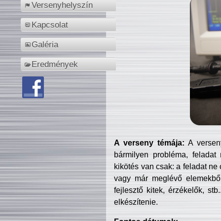
Versenyhelyszín
Kapcsolat
Galéria
Eredmények
A verseny témája:
A verseny
bármilyen probléma, feladat
kikötés van csak: a feladat ne
vagy már meglévő elemekből ö
fejlesztő kitek, érzékelők, st
elkészítenie.