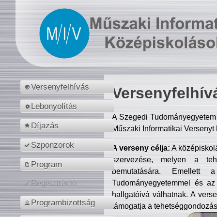
Versenyfelhívás
Versenyfelhív
Lebonyolítás
A Szegedi Tudományegyetem M
Díjazás
Műszaki Informatikai Versenyt
Szponzorok
A verseny célja:
A középiskol
szervezése, melyen a tehe
Program
bemutatására. Emellett 
Tudományegyetemmel és az o
Regisztráció
hallgatóivá válhatnak. A verse
Programbizottság
támogatja a tehetséggondozást