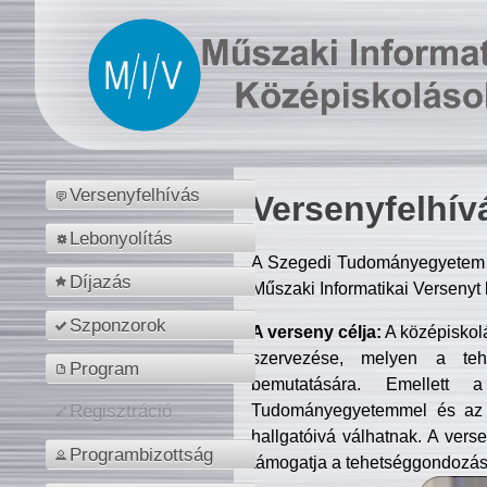
Versenyfelhívás
Versenyfelhív
Lebonyolítás
A Szegedi Tudományegyetem M
Díjazás
Műszaki Informatikai Versenyt
Szponzorok
A verseny célja:
A középiskol
szervezése, melyen a tehe
Program
bemutatására. Emellett 
Tudományegyetemmel és az o
Regisztráció
hallgatóivá válhatnak. A verse
Programbizottság
támogatja a tehetséggondozást