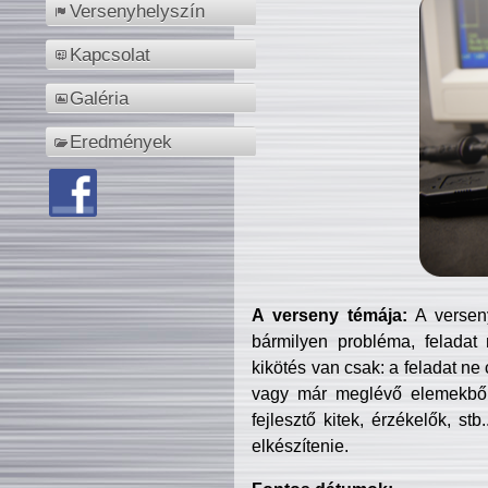
Versenyhelyszín
Kapcsolat
Galéria
Eredmények
A verseny témája:
A verseny
bármilyen probléma, feladat
kikötés van csak: a feladat ne
vagy már meglévő elemekből ö
fejlesztő kitek, érzékelők, st
elkészítenie.