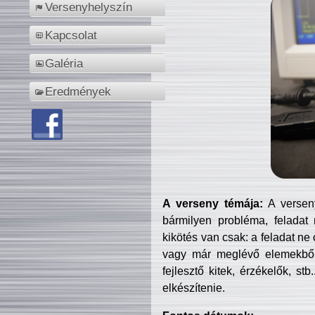
Versenyhelyszín
Kapcsolat
Galéria
Eredmények
A verseny témája:
A verseny
bármilyen probléma, feladat
kikötés van csak: a feladat ne
vagy már meglévő elemekből ö
fejlesztő kitek, érzékelők, st
elkészítenie.