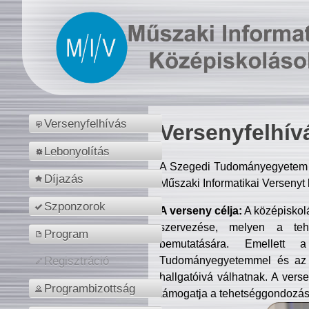
Versenyfelhívás
Versenyfelhív
Lebonyolítás
A Szegedi Tudományegyetem M
Díjazás
Műszaki Informatikai Versenyt
Szponzorok
A verseny célja:
A középiskol
szervezése, melyen a tehe
Program
bemutatására. Emellett 
Tudományegyetemmel és az o
Regisztráció
hallgatóivá válhatnak. A verse
Programbizottság
támogatja a tehetséggondozást