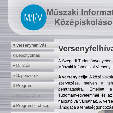
Versenyfelhívás
Versenyfelhív
Lebonyolítás
A Szegedi Tudományegyetem M
Díjazás
Műszaki Informatikai Versenyt
Szponzorok
A verseny célja:
A középiskol
szervezése, melyen a tehe
Program
bemutatására. Emellett 
Tudományegyetemmel és az o
Regisztráció
hallgatóivá válhatnak. A verse
Programbizottság
támogatja a tehetséggondozást