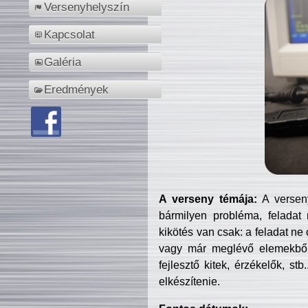
Versenyhelyszín
Kapcsolat
Galéria
Eredmények
A verseny témája:
A verseny
bármilyen probléma, feladat
kikötés van csak: a feladat ne
vagy már meglévő elemekből ö
fejlesztő kitek, érzékelők, st
elkészítenie.