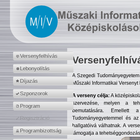
Versenyfelhívás
Versenyfelhív
Lebonyolítás
A Szegedi Tudományegyetem M
Díjazás
Műszaki Informatikai Versenyt
Szponzorok
A verseny célja:
A középiskol
szervezése, melyen a tehe
Program
bemutatására. Emellett 
Tudományegyetemmel és az o
Regisztráció
hallgatóivá válhatnak. A verse
Programbizottság
támogatja a tehetséggondozást