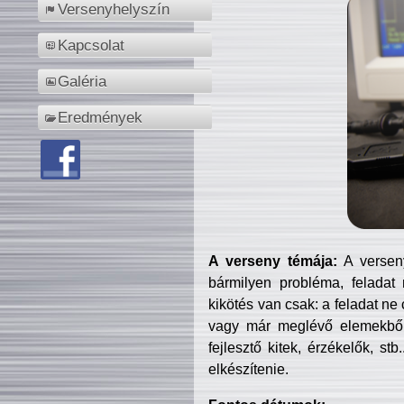
Versenyhelyszín
Kapcsolat
Galéria
Eredmények
A verseny témája:
A verseny
bármilyen probléma, feladat
kikötés van csak: a feladat ne
vagy már meglévő elemekből ö
fejlesztő kitek, érzékelők, st
elkészítenie.