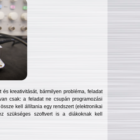
és kreativitását, bármilyen probléma, feladat
van csak: a feladat ne csupán programozási
ssze kell állítania egy rendszert (elektronikai
hez szükséges szoftvert is a diákoknak kell