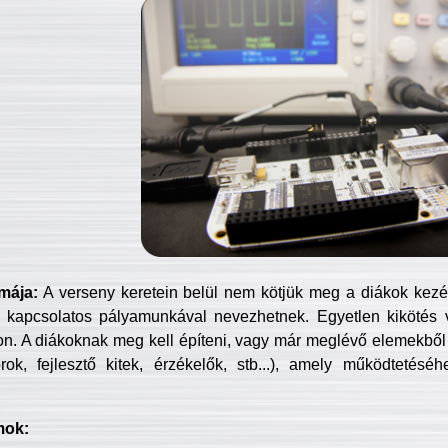
mája:
A verseny keretein belül nem kötjük meg a diákok kezét 
 kapcsolatos pályamunkával nevezhetnek. Egyetlen kikötés 
jon. A diákoknak meg kell építeni, vagy már meglévő elemekből ö
ok, fejlesztő kitek, érzékelők, stb...), amely működtetésé
mok: