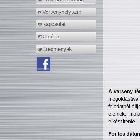
Versenyhelyszín
Kapcsolat
Galéria
Eredmények
A verseny té
megoldásával
feladatból áll
elemek, motor
elkészítenie.
Fontos dátu