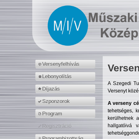
Versenyfelhívás
Versen
Lebonyolítás
A Szegedi Tu
Díjazás
Versenyt közé
Szponzorok
A verseny cél
tehetséges, k
Program
kerülhetnek 
hallgatóivá 
Regisztráció
tehetséggondo
Programbizottság