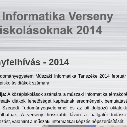
yfelhívás - 2014
dományegyetem Műszaki Informatika Tanszéke 2014 február 2
piskolás diákok számára.
ja:
A középiskolások számára a műszaki informatika témakör
reatív diákok lehetőséget kaphatnak eredményeik bemutatásá
a Szegedi Tudományegyetemmel és az ott dolgozó oktatókka
válhatnak. A verseny hosszabb távon a hallgatói tudásszi
zást, valamint a műszaki informatikai képzés népszerűsítését.