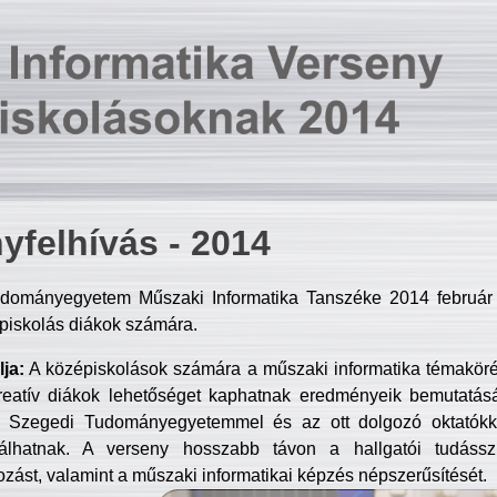
yfelhívás - 2014
dományegyetem Műszaki Informatika Tanszéke 2014 február 2
piskolás diákok számára.
ja:
A középiskolások számára a műszaki informatika témakör
reatív diákok lehetőséget kaphatnak eredményeik bemutatásá
a Szegedi Tudományegyetemmel és az ott dolgozó oktatókka
válhatnak. A verseny hosszabb távon a hallgatói tudásszi
zást, valamint a műszaki informatikai képzés népszerűsítését.