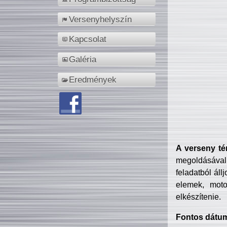
Versenyhelyszín
Kapcsolat
Galéria
Eredmények
A verseny té
megoldásával
feladatból áll
elemek, motor
elkészítenie.
Fontos dátu