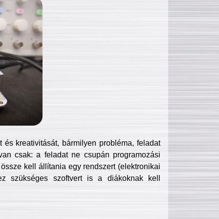
és kreativitását, bármilyen probléma, feladat
van csak: a feladat ne csupán programozási
ssze kell állítania egy rendszert (elektronikai
hez szükséges szoftvert is a diákoknak kell