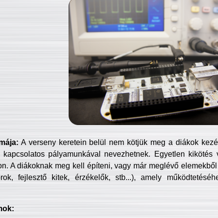
mája:
A verseny keretein belül nem kötjük meg a diákok kezét 
 kapcsolatos pályamunkával nevezhetnek. Egyetlen kikötés 
jon. A diákoknak meg kell építeni, vagy már meglévő elemekből ö
ok, fejlesztő kitek, érzékelők, stb...), amely működtetésé
mok: