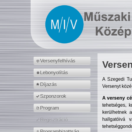
Versenyfelhívás
Versen
Lebonyolítás
A Szegedi Tu
Díjazás
Versenyt közé
Szponzorok
A verseny cél
tehetséges, k
Program
kerülhetnek 
hallgatóivá 
Regisztráció
tehetséggondo
Programbizottság