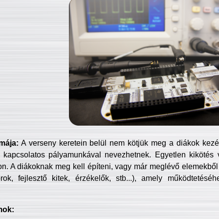
mája:
A verseny keretein belül nem kötjük meg a diákok kezét 
 kapcsolatos pályamunkával nevezhetnek. Egyetlen kikötés 
jon. A diákoknak meg kell építeni, vagy már meglévő elemekből ö
ok, fejlesztő kitek, érzékelők, stb...), amely működtetésé
mok: