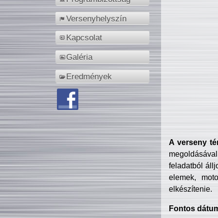
Versenyhelyszín
Kapcsolat
Galéria
Eredmények
A verseny té
megoldásával
feladatból áll
elemek, motor
elkészítenie.
Fontos dátu