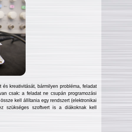
és kreativitását, bármilyen probléma, feladat
van csak: a feladat ne csupán programozási
ssze kell állítania egy rendszert (elektronikai
hez szükséges szoftvert is a diákoknak kell