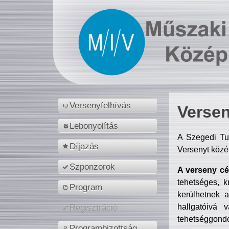
Versenyfelhívás
Versen
Lebonyolítás
A Szegedi Tu
Díjazás
Versenyt közé
Szponzorok
A verseny cél
tehetséges, k
Program
kerülhetnek 
hallgatóivá 
Regisztráció
tehetséggondo
Programbizottság