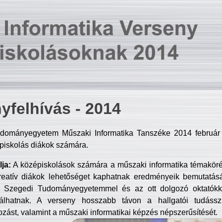
yfelhívás - 2014
dományegyetem Műszaki Informatika Tanszéke 2014 február 2
piskolás diákok számára.
ja:
A középiskolások számára a műszaki informatika témakör
reatív diákok lehetőséget kaphatnak eredményeik bemutatásá
a Szegedi Tudományegyetemmel és az ott dolgozó oktatókka
válhatnak. A verseny hosszabb távon a hallgatói tudásszi
zást, valamint a műszaki informatikai képzés népszerűsítését.