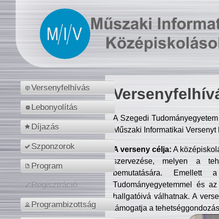
Versenyfelhívás
Versenyfelhív
Lebonyolítás
A Szegedi Tudományegyetem M
Díjazás
Műszaki Informatikai Versenyt
Szponzorok
A verseny célja:
A középiskol
szervezése, melyen a tehe
Program
bemutatására. Emellett 
Tudományegyetemmel és az o
Regisztráció
hallgatóivá válhatnak. A verse
Programbizottság
támogatja a tehetséggondozást