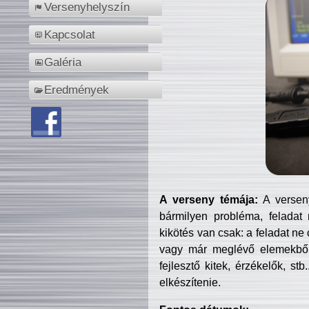
Versenyhelyszín
Kapcsolat
Galéria
Eredmények
A verseny témája:
A verseny
bármilyen probléma, feladat
kikötés van csak: a feladat ne
vagy már meglévő elemekből ö
fejlesztő kitek, érzékelők, st
elkészítenie.