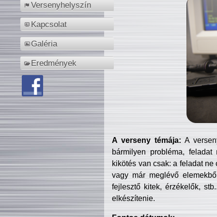
Versenyhelyszín
Kapcsolat
Galéria
Eredmények
A verseny témája:
A verseny
bármilyen probléma, feladat
kikötés van csak: a feladat ne
vagy már meglévő elemekből ö
fejlesztő kitek, érzékelők, st
elkészítenie.