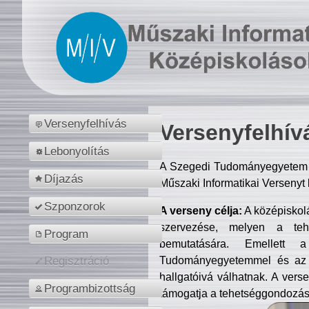
Versenyfelhívás
Versenyfelhív
Lebonyolítás
A Szegedi Tudományegyetem M
Díjazás
Műszaki Informatikai Versenyt
Szponzorok
A verseny célja:
A középiskol
szervezése, melyen a tehe
Program
bemutatására. Emellett 
Tudományegyetemmel és az o
Regisztráció
hallgatóivá válhatnak. A verse
Programbizottság
támogatja a tehetséggondozást