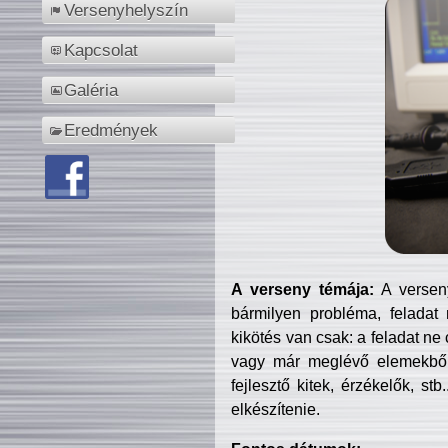
Versenyhelyszín
Kapcsolat
Galéria
Eredmények
A verseny témája:
A verseny
bármilyen probléma, feladat
kikötés van csak: a feladat ne
vagy már meglévő elemekből ö
fejlesztő kitek, érzékelők, st
elkészítenie.