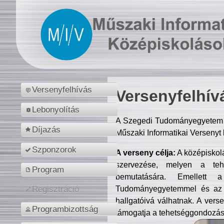
Versenyfelhívás
Versenyfelhív
Lebonyolítás
A Szegedi Tudományegyetem M
Díjazás
Műszaki Informatikai Versenyt
Szponzorok
A verseny célja:
A középiskol
szervezése, melyen a tehe
Program
bemutatására. Emellett 
Tudományegyetemmel és az o
Regisztráció
hallgatóivá válhatnak. A verse
Programbizottság
támogatja a tehetséggondozást