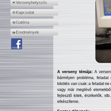
Versenyhelyszín
Kapcsolat
Galéria
Eredmények
A verseny témája:
A verseny
bármilyen probléma, feladat
kikötés van csak: a feladat ne
vagy már meglévő elemekből ö
fejlesztő kitek, érzékelők, st
elkészítenie.