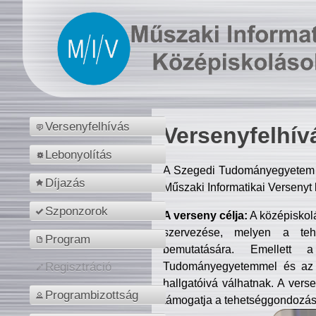
Versenyfelhívás
Versenyfelhív
Lebonyolítás
A Szegedi Tudományegyetem M
Díjazás
Műszaki Informatikai Versenyt
Szponzorok
A verseny célja:
A középiskol
szervezése, melyen a tehe
Program
bemutatására. Emellett 
Tudományegyetemmel és az o
Regisztráció
hallgatóivá válhatnak. A verse
Programbizottság
támogatja a tehetséggondozást