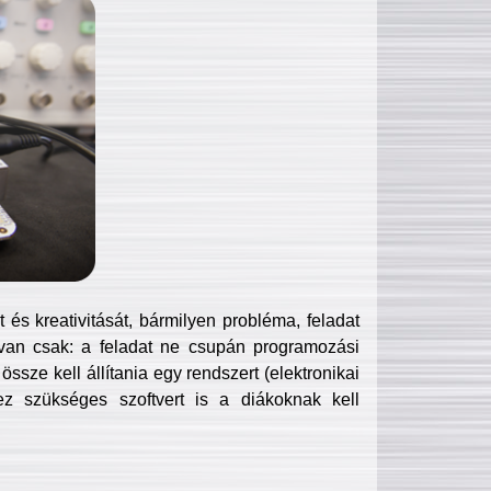
és kreativitását, bármilyen probléma, feladat
van csak: a feladat ne csupán programozási
ssze kell állítania egy rendszert (elektronikai
hez szükséges szoftvert is a diákoknak kell