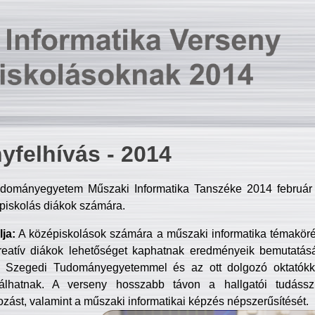
yfelhívás - 2014
dományegyetem Műszaki Informatika Tanszéke 2014 február 2
piskolás diákok számára.
ja:
A középiskolások számára a műszaki informatika témakör
reatív diákok lehetőséget kaphatnak eredményeik bemutatásá
a Szegedi Tudományegyetemmel és az ott dolgozó oktatókka
válhatnak. A verseny hosszabb távon a hallgatói tudásszi
zást, valamint a műszaki informatikai képzés népszerűsítését.