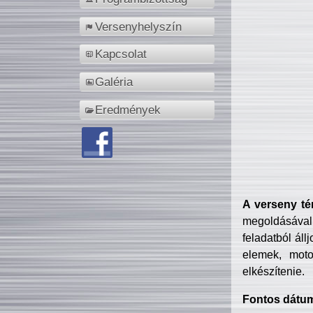
Versenyhelyszín
Kapcsolat
Galéria
Eredmények
A verseny té
megoldásával
feladatból áll
elemek, motor
elkészítenie.
Fontos dátu