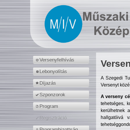
Versenyfelhívás
Versen
Lebonyolítás
A Szegedi Tu
Díjazás
Versenyt közé
Szponzorok
A verseny cél
tehetséges, k
Program
kerülhetnek 
hallgatóivá 
Regisztráció
tehetséggondo
Programbizottság