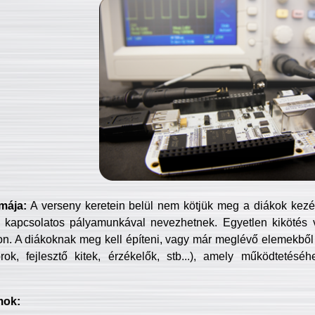
mája:
A verseny keretein belül nem kötjük meg a diákok kezét 
 kapcsolatos pályamunkával nevezhetnek. Egyetlen kikötés 
jon. A diákoknak meg kell építeni, vagy már meglévő elemekből ö
ok, fejlesztő kitek, érzékelők, stb...), amely működtetésé
mok: