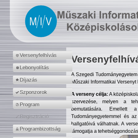
Versenyfelhívás
Versenyfelhív
Lebonyolítás
A Szegedi Tudományegyetem M
Díjazás
Műszaki Informatikai Versenyt
Szponzorok
A verseny célja:
A középiskol
szervezése, melyen a tehe
Program
bemutatására. Emellett 
Tudományegyetemmel és az o
Regisztráció
hallgatóivá válhatnak. A verse
Programbizottság
támogatja a tehetséggondozást