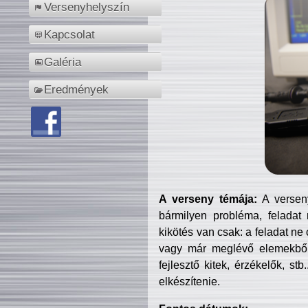
Versenyhelyszín
Kapcsolat
Galéria
Eredmények
A verseny témája:
A verseny
bármilyen probléma, feladat
kikötés van csak: a feladat ne
vagy már meglévő elemekből ö
fejlesztő kitek, érzékelők, st
elkészítenie.