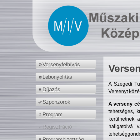
Versenyfelhívás
Versen
Lebonyolítás
A Szegedi Tu
Díjazás
Versenyt közé
Szponzorok
A verseny cél
tehetséges, k
Program
kerülhetnek 
hallgatóivá 
Regisztráció
tehetséggondo
Programbizottság