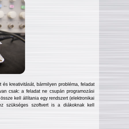
és kreativitását, bármilyen probléma, feladat
van csak: a feladat ne csupán programozási
ssze kell állítania egy rendszert (elektronikai
hez szükséges szoftvert is a diákoknak kell