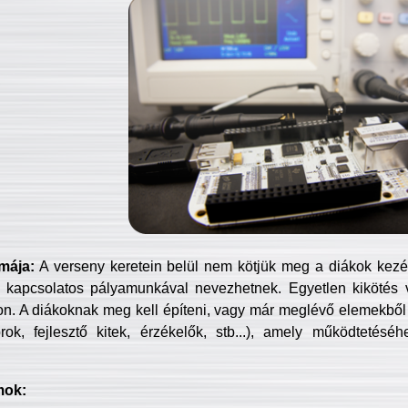
mája:
A verseny keretein belül nem kötjük meg a diákok kezét 
 kapcsolatos pályamunkával nevezhetnek. Egyetlen kikötés 
jon. A diákoknak meg kell építeni, vagy már meglévő elemekből ö
ok, fejlesztő kitek, érzékelők, stb...), amely működtetésé
mok: