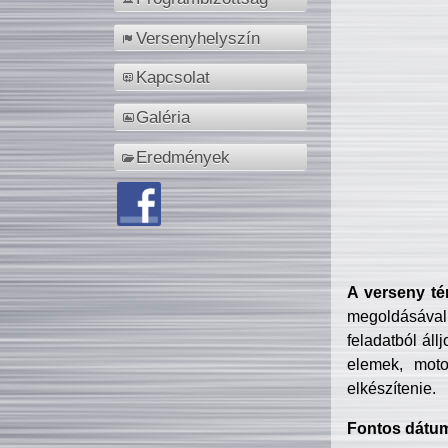
Versenyhelyszín
Kapcsolat
Galéria
Eredmények
A verseny té
megoldásával
feladatból áll
elemek, motor
elkészítenie.
Fontos dátu