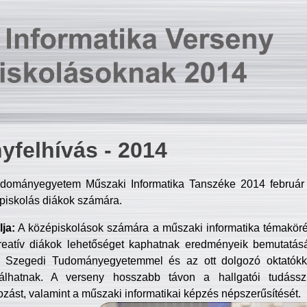
yfelhívás - 2014
dományegyetem Műszaki Informatika Tanszéke 2014 február 2
piskolás diákok számára.
ja:
A középiskolások számára a műszaki informatika témakör
reatív diákok lehetőséget kaphatnak eredményeik bemutatásá
a Szegedi Tudományegyetemmel és az ott dolgozó oktatókka
válhatnak. A verseny hosszabb távon a hallgatói tudásszi
zást, valamint a műszaki informatikai képzés népszerűsítését.