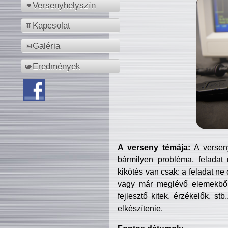
Versenyhelyszín
Kapcsolat
Galéria
Eredmények
A verseny témája:
A verseny
bármilyen probléma, feladat
kikötés van csak: a feladat ne
vagy már meglévő elemekből ö
fejlesztő kitek, érzékelők, st
elkészítenie.