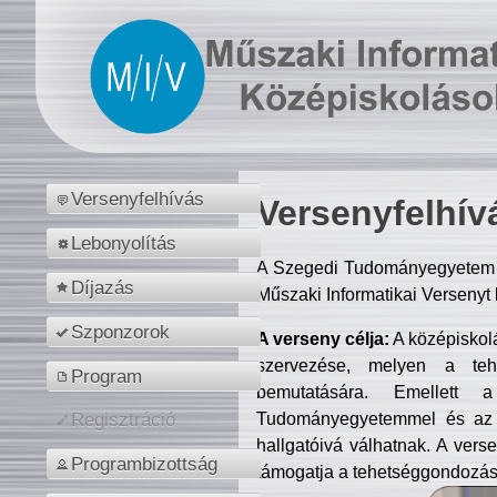
Versenyfelhívás
Versenyfelhív
Lebonyolítás
A Szegedi Tudományegyetem M
Díjazás
Műszaki Informatikai Versenyt
Szponzorok
A verseny célja:
A középiskol
szervezése, melyen a tehe
Program
bemutatására. Emellett 
Tudományegyetemmel és az o
Regisztráció
hallgatóivá válhatnak. A verse
Programbizottság
támogatja a tehetséggondozást