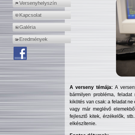
Versenyhelyszín
Kapcsolat
Galéria
Eredmények
A verseny témája:
A verseny
bármilyen probléma, feladat
kikötés van csak: a feladat ne
vagy már meglévő elemekből ö
fejlesztő kitek, érzékelők, st
elkészítenie.