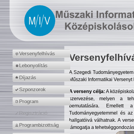
Versenyfelhívás
Versenyfelhív
Lebonyolítás
A Szegedi Tudományegyetem M
Díjazás
Műszaki Informatikai Versenyt
Szponzorok
A verseny célja:
A középiskol
szervezése, melyen a tehe
Program
bemutatására. Emellett 
Tudományegyetemmel és az o
Regisztráció
hallgatóivá válhatnak. A verse
Programbizottság
támogatja a tehetséggondozást