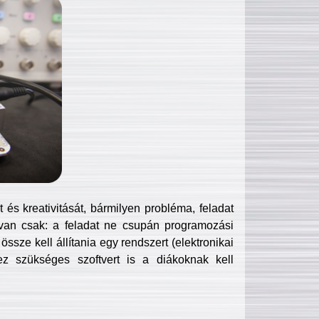
és kreativitását, bármilyen probléma, feladat
van csak: a feladat ne csupán programozási
ssze kell állítania egy rendszert (elektronikai
hez szükséges szoftvert is a diákoknak kell