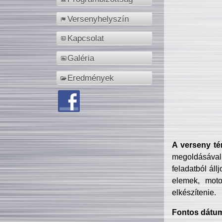
Versenyhelyszín
Kapcsolat
Galéria
Eredmények
A verseny té
megoldásával
feladatból áll
elemek, motor
elkészítenie.
Fontos dátu