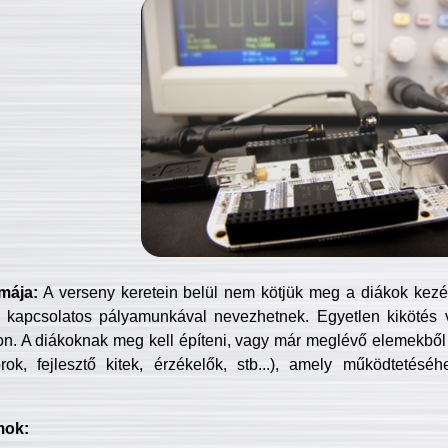
mája:
A verseny keretein belül nem kötjük meg a diákok kezét 
 kapcsolatos pályamunkával nevezhetnek. Egyetlen kikötés 
jon. A diákoknak meg kell építeni, vagy már meglévő elemekből ö
ok, fejlesztő kitek, érzékelők, stb...), amely működtetésé
mok: