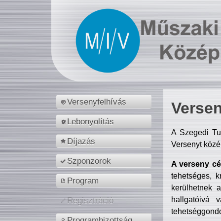
Versenyfelhívás
Versen
Lebonyolítás
A Szegedi Tu
Díjazás
Versenyt közé
Szponzorok
A verseny cél
tehetséges, k
Program
kerülhetnek 
hallgatóivá 
Regisztráció
tehetséggondo
Programbizottság