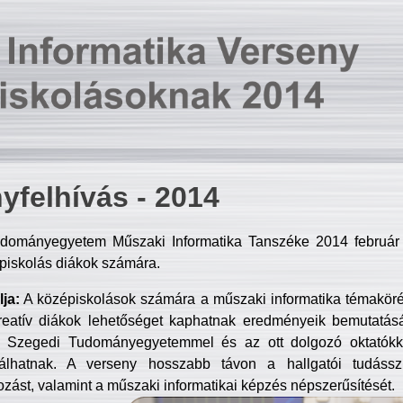
yfelhívás - 2014
dományegyetem Műszaki Informatika Tanszéke 2014 február 2
piskolás diákok számára.
ja:
A középiskolások számára a műszaki informatika témakör
reatív diákok lehetőséget kaphatnak eredményeik bemutatásá
a Szegedi Tudományegyetemmel és az ott dolgozó oktatókka
válhatnak. A verseny hosszabb távon a hallgatói tudásszi
zást, valamint a műszaki informatikai képzés népszerűsítését.