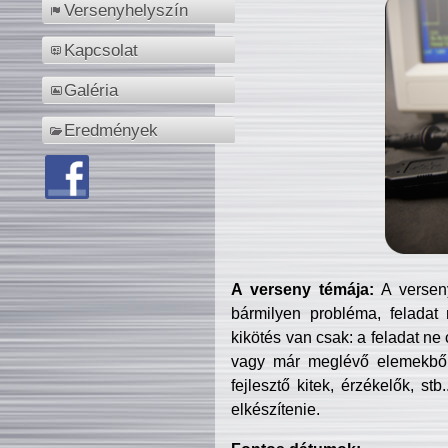
Versenyhelyszín
Kapcsolat
Galéria
Eredmények
A verseny témája:
A verseny
bármilyen probléma, feladat
kikötés van csak: a feladat ne
vagy már meglévő elemekből ö
fejlesztő kitek, érzékelők, st
elkészítenie.