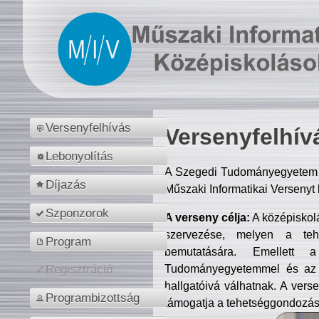
Versenyfelhívás
Versenyfelhív
Lebonyolítás
A Szegedi Tudományegyetem M
Díjazás
Műszaki Informatikai Versenyt
Szponzorok
A verseny célja:
A középiskol
szervezése, melyen a tehe
Program
bemutatására. Emellett 
Tudományegyetemmel és az o
Regisztráció
hallgatóivá válhatnak. A verse
Programbizottság
támogatja a tehetséggondozást