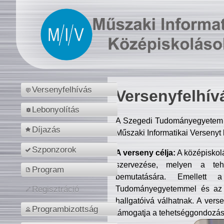
Versenyfelhívás
Versenyfelhív
Lebonyolítás
A Szegedi Tudományegyetem M
Díjazás
Műszaki Informatikai Versenyt
Szponzorok
A verseny célja:
A középiskol
szervezése, melyen a tehe
Program
bemutatására. Emellett 
Tudományegyetemmel és az o
Regisztráció
hallgatóivá válhatnak. A verse
Programbizottság
támogatja a tehetséggondozást