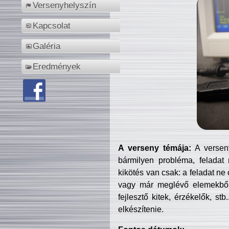
Versenyhelyszín
Kapcsolat
Galéria
Eredmények
A verseny témája:
A verseny
bármilyen probléma, feladat
kikötés van csak: a feladat ne
vagy már meglévő elemekből ö
fejlesztő kitek, érzékelők, st
elkészítenie.