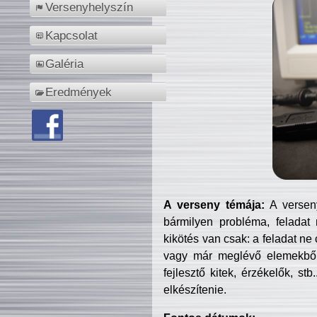
Versenyhelyszín
Kapcsolat
Galéria
Eredmények
A verseny témája:
A verseny
bármilyen probléma, feladat
kikötés van csak: a feladat ne
vagy már meglévő elemekből ö
fejlesztő kitek, érzékelők, st
elkészítenie.