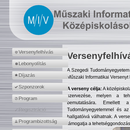
Versenyfelhívás
Versenyfelhív
Lebonyolítás
A Szegedi Tudományegyetem M
Díjazás
Műszaki Informatikai Versenyt
Szponzorok
A verseny célja:
A középiskol
szervezése, melyen a tehe
Program
bemutatására. Emellett 
Tudományegyetemmel és az o
Regisztráció
hallgatóivá válhatnak. A verse
Programbizottság
támogatja a tehetséggondozást