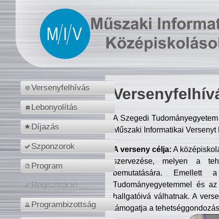
Versenyfelhívás
Versenyfelhív
Lebonyolítás
A Szegedi Tudományegyetem M
Díjazás
Műszaki Informatikai Versenyt
Szponzorok
A verseny célja:
A középiskol
szervezése, melyen a tehe
Program
bemutatására. Emellett 
Tudományegyetemmel és az o
Regisztráció
hallgatóivá válhatnak. A verse
Programbizottság
támogatja a tehetséggondozást