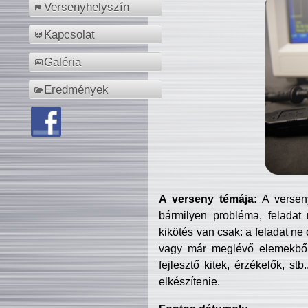
Versenyhelyszín
Kapcsolat
Galéria
Eredmények
A verseny témája:
A verseny
bármilyen probléma, feladat
kikötés van csak: a feladat ne
vagy már meglévő elemekből ö
fejlesztő kitek, érzékelők, st
elkészítenie.