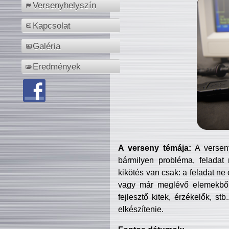
Versenyhelyszín
Kapcsolat
Galéria
Eredmények
A verseny témája:
A verseny
bármilyen probléma, feladat
kikötés van csak: a feladat ne
vagy már meglévő elemekből ö
fejlesztő kitek, érzékelők, st
elkészítenie.