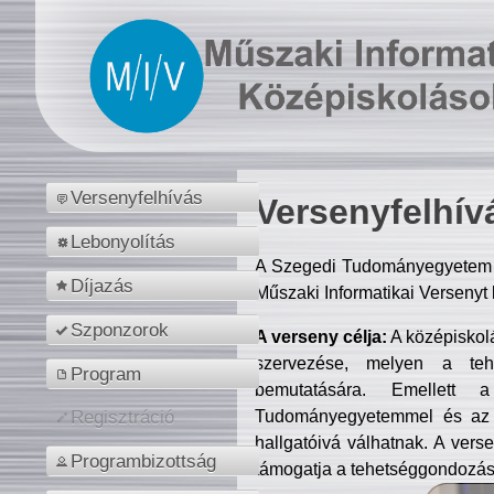
Versenyfelhívás
Versenyfelhív
Lebonyolítás
A Szegedi Tudományegyetem M
Díjazás
Műszaki Informatikai Versenyt
Szponzorok
A verseny célja:
A középiskol
szervezése, melyen a tehe
Program
bemutatására. Emellett 
Tudományegyetemmel és az o
Regisztráció
hallgatóivá válhatnak. A verse
Programbizottság
támogatja a tehetséggondozást