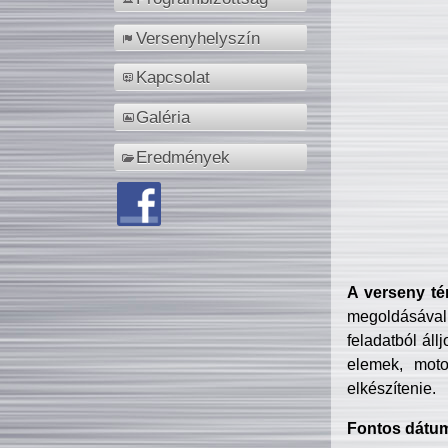
Versenyhelyszín
Kapcsolat
Galéria
Eredmények
A verseny té
megoldásával
feladatból áll
elemek, motor
elkészítenie.
Fontos dátu