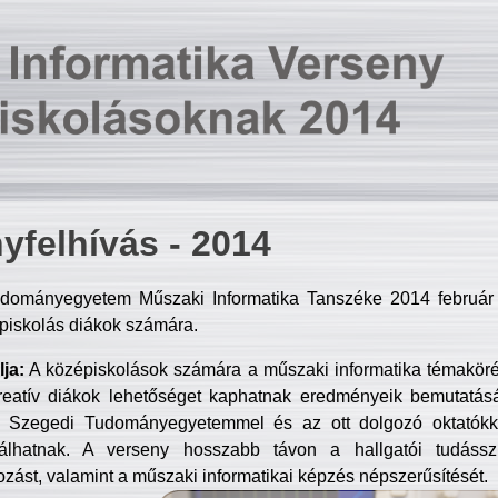
yfelhívás - 2014
dományegyetem Műszaki Informatika Tanszéke 2014 február 2
piskolás diákok számára.
ja:
A középiskolások számára a műszaki informatika témakör
reatív diákok lehetőséget kaphatnak eredményeik bemutatásá
a Szegedi Tudományegyetemmel és az ott dolgozó oktatókka
válhatnak. A verseny hosszabb távon a hallgatói tudásszi
zást, valamint a műszaki informatikai képzés népszerűsítését.