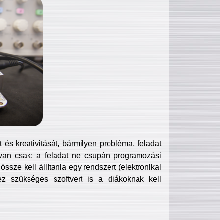
és kreativitását, bármilyen probléma, feladat
van csak: a feladat ne csupán programozási
ssze kell állítania egy rendszert (elektronikai
hez szükséges szoftvert is a diákoknak kell