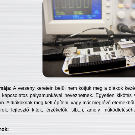
mája:
A verseny keretein belül nem kötjük meg a diákok kezét 
 kapcsolatos pályamunkával nevezhetnek. Egyetlen kikötés 
jon. A diákoknak meg kell építeni, vagy már meglévő elemekből ö
ok, fejlesztő kitek, érzékelők, stb...), amely működtetésé
mok: