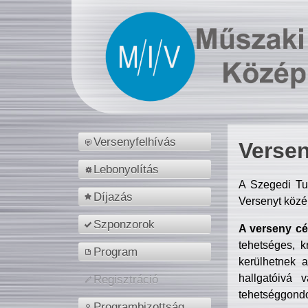
Versenyfelhívás
Versen
Lebonyolítás
A Szegedi Tu
Díjazás
Versenyt közé
Szponzorok
A verseny cél
tehetséges, k
Program
kerülhetnek 
hallgatóivá 
Regisztráció
tehetséggondo
Programbizottság