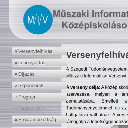
Versenyfelhívás
Versenyfelhív
Lebonyolítás
A Szegedi Tudományegyetem M
Díjazás
Műszaki Informatikai Versenyt
Szponzorok
A verseny célja:
A középiskol
szervezése, melyen a tehe
Program
bemutatására. Emellett 
Tudományegyetemmel és az o
Regisztráció
hallgatóivá válhatnak. A verse
Programbizottság
támogatja a tehetséggondozást