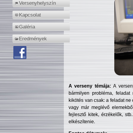
Versenyhelyszín
Kapcsolat
Galéria
Eredmények
A verseny témája:
A verseny
bármilyen probléma, feladat
kikötés van csak: a feladat ne
vagy már meglévő elemekből ö
fejlesztő kitek, érzékelők, st
elkészítenie.