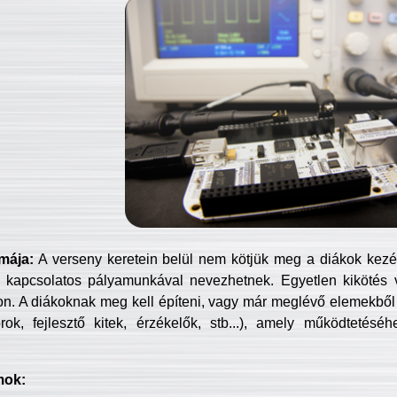
mája:
A verseny keretein belül nem kötjük meg a diákok kezét 
 kapcsolatos pályamunkával nevezhetnek. Egyetlen kikötés 
jon. A diákoknak meg kell építeni, vagy már meglévő elemekből ö
ok, fejlesztő kitek, érzékelők, stb...), amely működtetésé
mok: