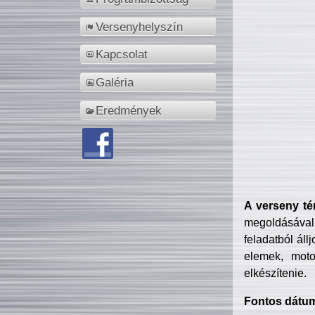
Versenyhelyszín
Kapcsolat
Galéria
Eredmények
A verseny té
megoldásával
feladatból áll
elemek, motor
elkészítenie.
Fontos dátu