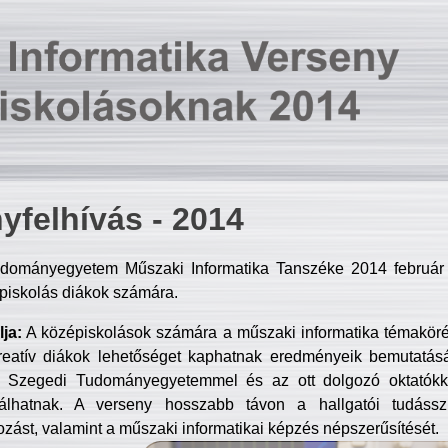
yfelhívás - 2014
dományegyetem Műszaki Informatika Tanszéke 2014 február 2
piskolás diákok számára.
ja:
A középiskolások számára a műszaki informatika témakör
reatív diákok lehetőséget kaphatnak eredményeik bemutatásá
a Szegedi Tudományegyetemmel és az ott dolgozó oktatókka
válhatnak. A verseny hosszabb távon a hallgatói tudásszi
zást, valamint a műszaki informatikai képzés népszerűsítését.