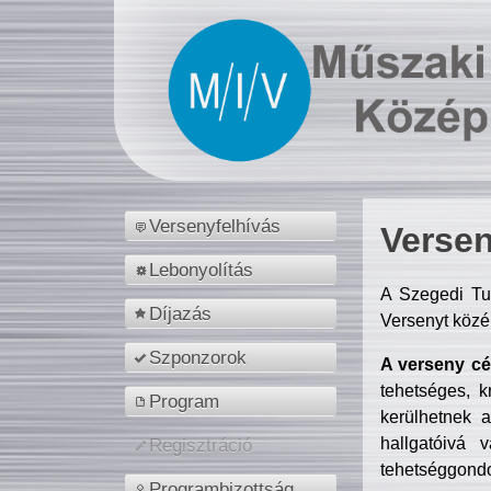
Versenyfelhívás
Versen
Lebonyolítás
A Szegedi Tu
Díjazás
Versenyt közé
Szponzorok
A verseny cél
tehetséges, k
Program
kerülhetnek 
hallgatóivá 
Regisztráció
tehetséggondo
Programbizottság