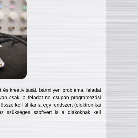
és kreativitását, bármilyen probléma, feladat
van csak: a feladat ne csupán programozási
ssze kell állítania egy rendszert (elektronikai
hez szükséges szoftvert is a diákoknak kell