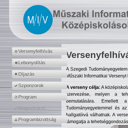
Versenyfelhívás
Versenyfelhív
Lebonyolítás
A Szegedi Tudományegyetem M
Díjazás
Műszaki Informatikai Versenyt
Szponzorok
A verseny célja:
A középiskol
szervezése, melyen a tehe
Program
bemutatására. Emellett 
Tudományegyetemmel és az o
Regisztráció
hallgatóivá válhatnak. A verse
Programbizottság
támogatja a tehetséggondozást