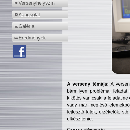
Versenyhelyszín
Kapcsolat
Galéria
Eredmények
A verseny témája:
A verseny
bármilyen probléma, feladat
kikötés van csak: a feladat ne
vagy már meglévő elemekből ö
fejlesztő kitek, érzékelők, st
elkészítenie.