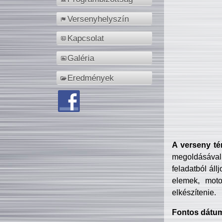
Versenyhelyszín
Kapcsolat
Galéria
Eredmények
A verseny té
megoldásával
feladatból áll
elemek, motor
elkészítenie.
Fontos dátu