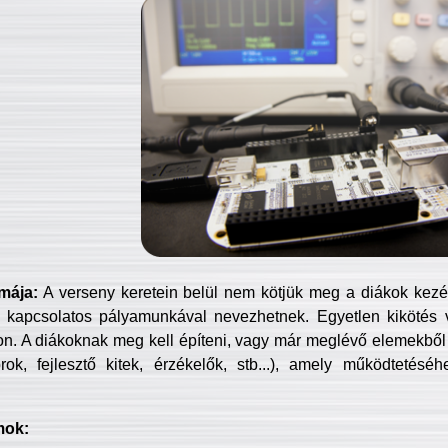
mája:
A verseny keretein belül nem kötjük meg a diákok kezét 
 kapcsolatos pályamunkával nevezhetnek. Egyetlen kikötés 
jon. A diákoknak meg kell építeni, vagy már meglévő elemekből ö
ok, fejlesztő kitek, érzékelők, stb...), amely működtetésé
mok: