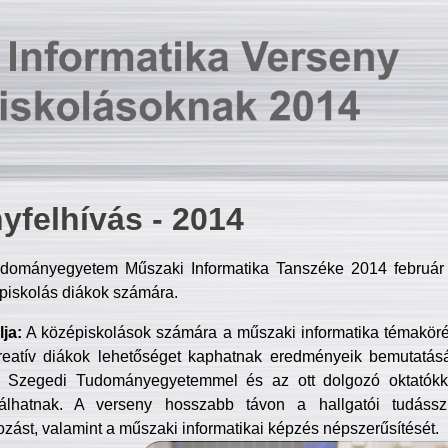
yfelhívás - 2014
dományegyetem Műszaki Informatika Tanszéke 2014 február 2
piskolás diákok számára.
ja:
A középiskolások számára a műszaki informatika témakör
reatív diákok lehetőséget kaphatnak eredményeik bemutatásá
a Szegedi Tudományegyetemmel és az ott dolgozó oktatókka
válhatnak. A verseny hosszabb távon a hallgatói tudásszi
zást, valamint a műszaki informatikai képzés népszerűsítését.