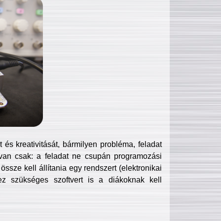
és kreativitását, bármilyen probléma, feladat
van csak: a feladat ne csupán programozási
ssze kell állítania egy rendszert (elektronikai
hez szükséges szoftvert is a diákoknak kell