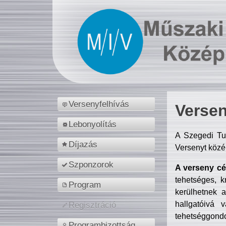
Versenyfelhívás
Versen
Lebonyolítás
A Szegedi Tu
Díjazás
Versenyt közé
Szponzorok
A verseny cél
tehetséges, k
Program
kerülhetnek 
hallgatóivá 
Regisztráció
tehetséggondo
Programbizottság