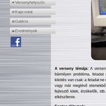
Versenyhelyszín
Kapcsolat
Galéria
Eredmények
A verseny témája:
A verseny
bármilyen probléma, feladat
kikötés van csak: a feladat ne
vagy már meglévő elemekből ö
fejlesztő kitek, érzékelők, st
elkészítenie.