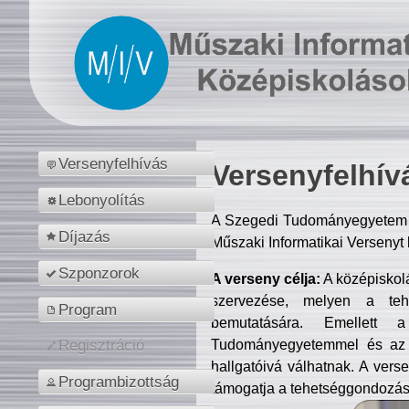
Versenyfelhívás
Versenyfelhív
Lebonyolítás
A Szegedi Tudományegyetem M
Díjazás
Műszaki Informatikai Versenyt
Szponzorok
A verseny célja:
A középiskol
szervezése, melyen a tehe
Program
bemutatására. Emellett 
Tudományegyetemmel és az o
Regisztráció
hallgatóivá válhatnak. A verse
Programbizottság
támogatja a tehetséggondozást