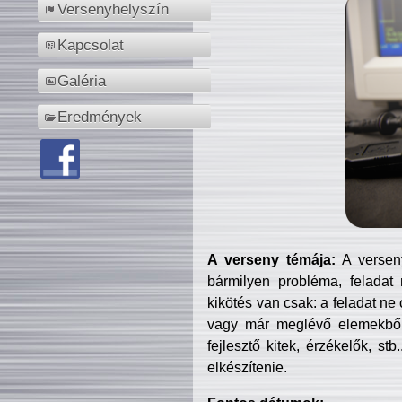
Versenyhelyszín
Kapcsolat
Galéria
Eredmények
A verseny témája:
A verseny
bármilyen probléma, feladat
kikötés van csak: a feladat ne
vagy már meglévő elemekből ö
fejlesztő kitek, érzékelők, st
elkészítenie.