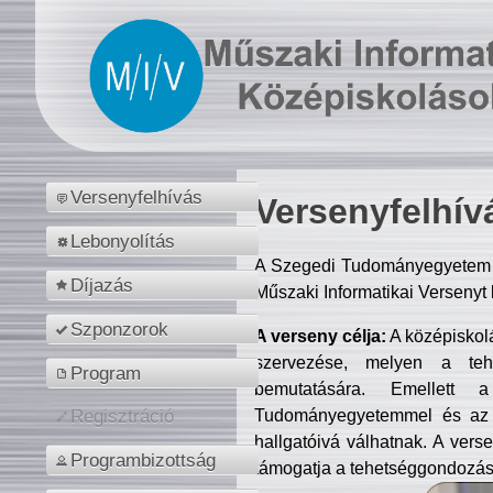
Versenyfelhívás
Versenyfelhív
Lebonyolítás
A Szegedi Tudományegyetem M
Díjazás
Műszaki Informatikai Versenyt
Szponzorok
A verseny célja:
A középiskol
szervezése, melyen a tehe
Program
bemutatására. Emellett 
Tudományegyetemmel és az o
Regisztráció
hallgatóivá válhatnak. A verse
Programbizottság
támogatja a tehetséggondozást