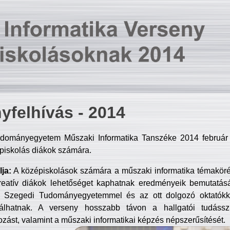
yfelhívás - 2014
dományegyetem Műszaki Informatika Tanszéke 2014 február 2
piskolás diákok számára.
ja:
A középiskolások számára a műszaki informatika témakör
reatív diákok lehetőséget kaphatnak eredményeik bemutatásá
a Szegedi Tudományegyetemmel és az ott dolgozó oktatókka
válhatnak. A verseny hosszabb távon a hallgatói tudásszi
zást, valamint a műszaki informatikai képzés népszerűsítését.