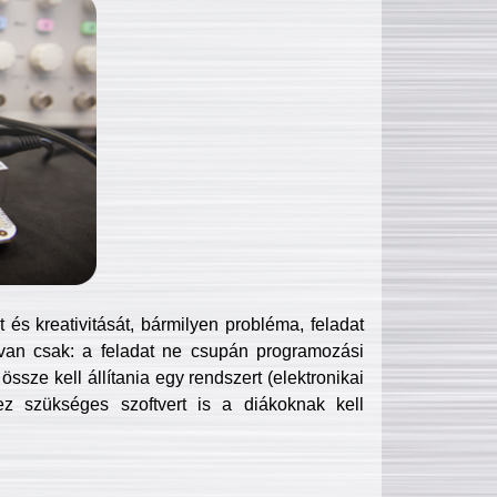
és kreativitását, bármilyen probléma, feladat
van csak: a feladat ne csupán programozási
ssze kell állítania egy rendszert (elektronikai
hez szükséges szoftvert is a diákoknak kell