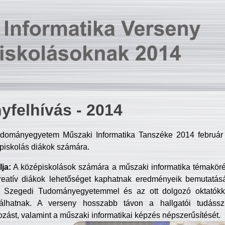
yfelhívás - 2014
dományegyetem Műszaki Informatika Tanszéke 2014 február 2
piskolás diákok számára.
ja:
A középiskolások számára a műszaki informatika témakör
reatív diákok lehetőséget kaphatnak eredményeik bemutatásá
a Szegedi Tudományegyetemmel és az ott dolgozó oktatókka
válhatnak. A verseny hosszabb távon a hallgatói tudásszi
zást, valamint a műszaki informatikai képzés népszerűsítését.