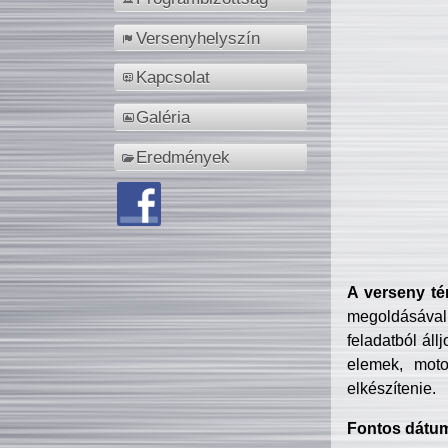
Versenyhelyszín
Kapcsolat
Galéria
Eredmények
A verseny té
megoldásával
feladatból áll
elemek, motor
elkészítenie.
Fontos dátu