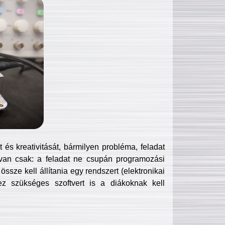
és kreativitását, bármilyen probléma, feladat
van csak: a feladat ne csupán programozási
ssze kell állítania egy rendszert (elektronikai
hez szükséges szoftvert is a diákoknak kell