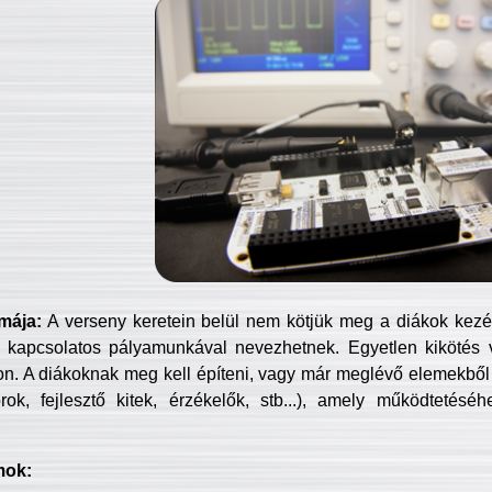
mája:
A verseny keretein belül nem kötjük meg a diákok kezét 
 kapcsolatos pályamunkával nevezhetnek. Egyetlen kikötés 
jon. A diákoknak meg kell építeni, vagy már meglévő elemekből ö
ok, fejlesztő kitek, érzékelők, stb...), amely működtetésé
mok: