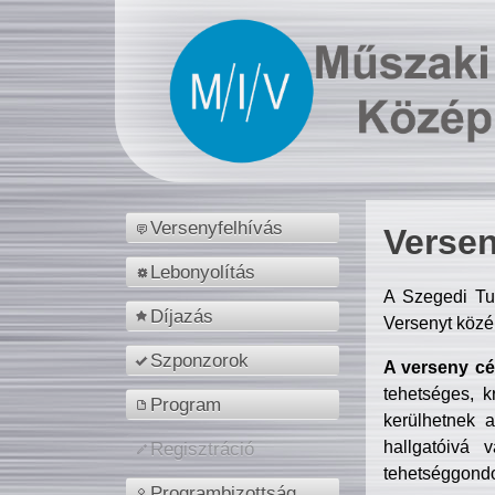
Versenyfelhívás
Versen
Lebonyolítás
A Szegedi Tu
Díjazás
Versenyt közé
Szponzorok
A verseny cél
tehetséges, k
Program
kerülhetnek 
hallgatóivá 
Regisztráció
tehetséggondo
Programbizottság