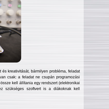
és kreativitását, bármilyen probléma, feladat
van csak: a feladat ne csupán programozási
ssze kell állítania egy rendszert (elektronikai
hez szükséges szoftvert is a diákoknak kell