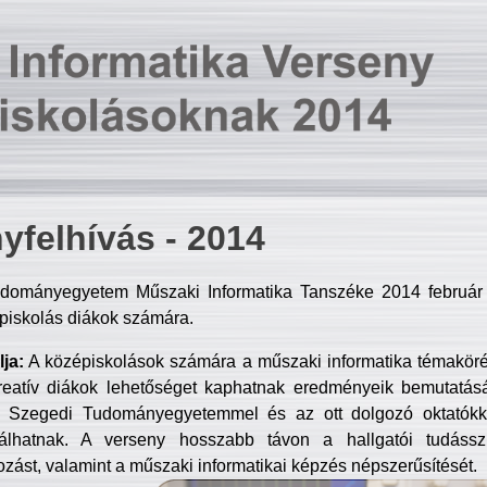
yfelhívás - 2014
dományegyetem Műszaki Informatika Tanszéke 2014 február 2
piskolás diákok számára.
ja:
A középiskolások számára a műszaki informatika témakör
reatív diákok lehetőséget kaphatnak eredményeik bemutatásá
a Szegedi Tudományegyetemmel és az ott dolgozó oktatókka
válhatnak. A verseny hosszabb távon a hallgatói tudásszi
zást, valamint a műszaki informatikai képzés népszerűsítését.