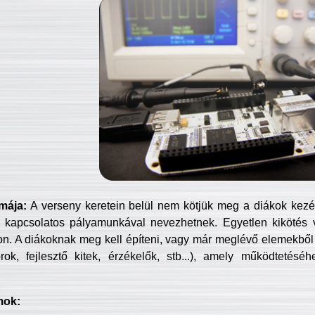
mája:
A verseny keretein belül nem kötjük meg a diákok kezét 
 kapcsolatos pályamunkával nevezhetnek. Egyetlen kikötés 
jon. A diákoknak meg kell építeni, vagy már meglévő elemekből ö
ok, fejlesztő kitek, érzékelők, stb...), amely működtetésé
mok: