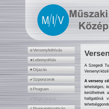
Versenyfelhívás
Versen
Lebonyolítás
A Szegedi Tu
Díjazás
Versenyt közé
Szponzorok
A verseny cél
tehetséges, k
Program
kerülhetnek 
hallgatóivá 
Regisztráció
tehetséggondo
Programbizottság