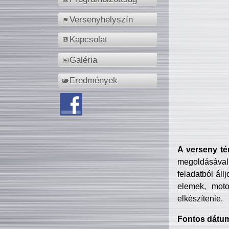
Versenyhelyszín
Kapcsolat
Galéria
Eredmények
A verseny té
megoldásával
feladatból áll
elemek, motor
elkészítenie.
Fontos dátu