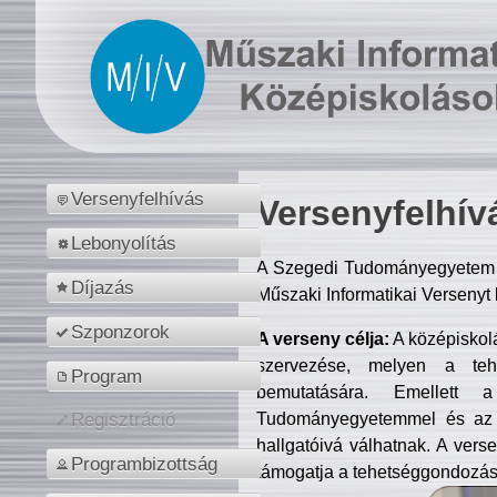
Versenyfelhívás
Versenyfelhív
Lebonyolítás
A Szegedi Tudományegyetem M
Díjazás
Műszaki Informatikai Versenyt
Szponzorok
A verseny célja:
A középiskol
szervezése, melyen a tehe
Program
bemutatására. Emellett 
Tudományegyetemmel és az o
Regisztráció
hallgatóivá válhatnak. A verse
Programbizottság
támogatja a tehetséggondozást