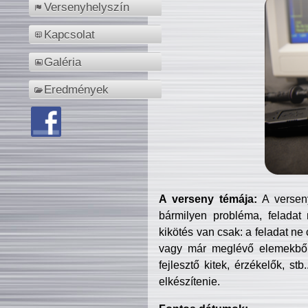
Versenyhelyszín
Kapcsolat
Galéria
Eredmények
A verseny témája:
A verseny
bármilyen probléma, feladat
kikötés van csak: a feladat ne
vagy már meglévő elemekből ö
fejlesztő kitek, érzékelők, st
elkészítenie.