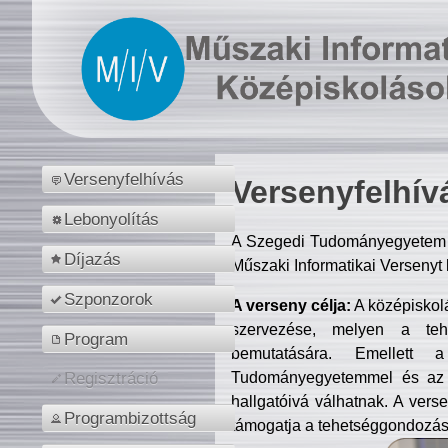
Versenyfelhívás
Versenyfelhív
Lebonyolítás
A Szegedi Tudományegyetem M
Díjazás
Műszaki Informatikai Versenyt
Szponzorok
A verseny célja:
A középiskol
szervezése, melyen a tehe
Program
bemutatására. Emellett 
Tudományegyetemmel és az o
Regisztráció
hallgatóivá válhatnak. A verse
Programbizottság
támogatja a tehetséggondozást