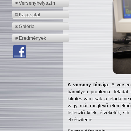
Versenyhelyszín
Kapcsolat
Galéria
Eredmények
A verseny témája:
A verseny
bármilyen probléma, feladat
kikötés van csak: a feladat ne
vagy már meglévő elemekből ö
fejlesztő kitek, érzékelők, st
elkészítenie.