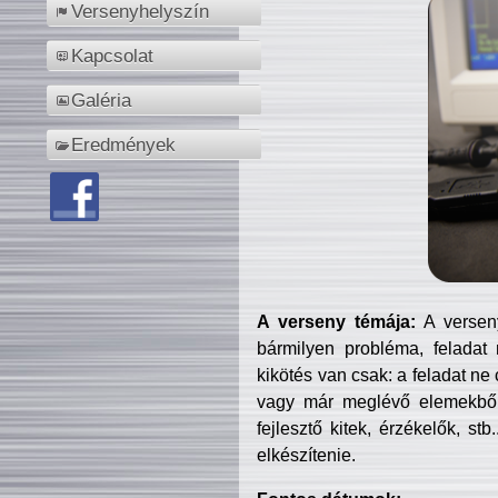
Versenyhelyszín
Kapcsolat
Galéria
Eredmények
A verseny témája:
A verseny
bármilyen probléma, feladat
kikötés van csak: a feladat ne
vagy már meglévő elemekből ö
fejlesztő kitek, érzékelők, st
elkészítenie.