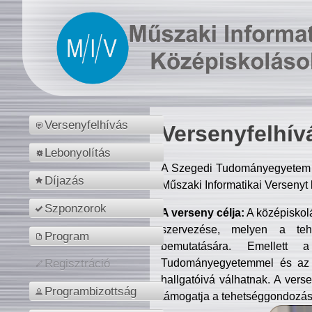
Versenyfelhívás
Versenyfelhív
Lebonyolítás
A Szegedi Tudományegyetem M
Díjazás
Műszaki Informatikai Versenyt
Szponzorok
A verseny célja:
A középiskol
szervezése, melyen a tehe
Program
bemutatására. Emellett 
Tudományegyetemmel és az o
Regisztráció
hallgatóivá válhatnak. A verse
Programbizottság
támogatja a tehetséggondozást