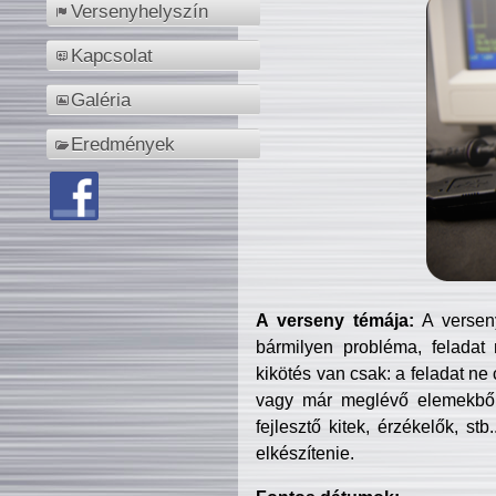
Versenyhelyszín
Kapcsolat
Galéria
Eredmények
A verseny témája:
A verseny
bármilyen probléma, feladat
kikötés van csak: a feladat ne
vagy már meglévő elemekből ö
fejlesztő kitek, érzékelők, st
elkészítenie.