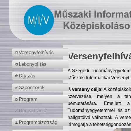
Versenyfelhívás
Versenyfelhív
Lebonyolítás
A Szegedi Tudományegyetem M
Díjazás
Műszaki Informatikai Versenyt
Szponzorok
A verseny célja:
A középiskol
szervezése, melyen a tehe
Program
bemutatására. Emellett 
Tudományegyetemmel és az o
Regisztráció
hallgatóivá válhatnak. A verse
Programbizottság
támogatja a tehetséggondozást