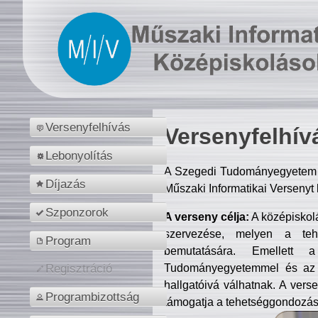
Versenyfelhívás
Versenyfelhív
Lebonyolítás
A Szegedi Tudományegyetem M
Díjazás
Műszaki Informatikai Versenyt
Szponzorok
A verseny célja:
A középiskol
szervezése, melyen a tehe
Program
bemutatására. Emellett 
Tudományegyetemmel és az o
Regisztráció
hallgatóivá válhatnak. A verse
Programbizottság
támogatja a tehetséggondozást