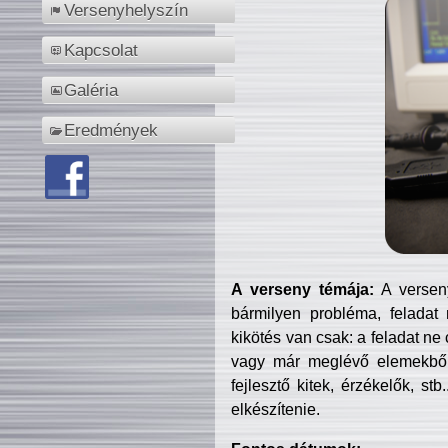
Versenyhelyszín
Kapcsolat
Galéria
Eredmények
A verseny témája:
A verseny
bármilyen probléma, feladat
kikötés van csak: a feladat ne
vagy már meglévő elemekből ö
fejlesztő kitek, érzékelők, st
elkészítenie.