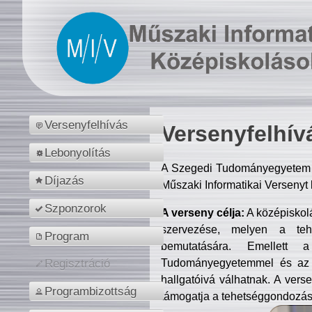
Versenyfelhívás
Versenyfelhív
Lebonyolítás
A Szegedi Tudományegyetem M
Díjazás
Műszaki Informatikai Versenyt
Szponzorok
A verseny célja:
A középiskol
szervezése, melyen a tehe
Program
bemutatására. Emellett 
Tudományegyetemmel és az o
Regisztráció
hallgatóivá válhatnak. A verse
Programbizottság
támogatja a tehetséggondozást