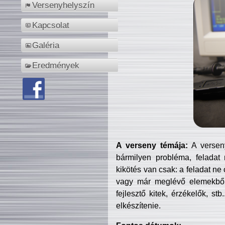
Versenyhelyszín
Kapcsolat
Galéria
Eredmények
A verseny témája:
A verseny
bármilyen probléma, feladat
kikötés van csak: a feladat ne
vagy már meglévő elemekből ö
fejlesztő kitek, érzékelők, st
elkészítenie.