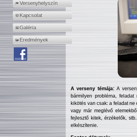
Versenyhelyszín
Kapcsolat
Galéria
Eredmények
A verseny témája:
A verseny
bármilyen probléma, feladat
kikötés van csak: a feladat ne
vagy már meglévő elemekből ö
fejlesztő kitek, érzékelők, st
elkészítenie.