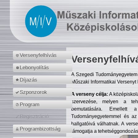
Versenyfelhívás
Versenyfelhív
Lebonyolítás
A Szegedi Tudományegyetem M
Díjazás
Műszaki Informatikai Versenyt
Szponzorok
A verseny célja:
A középiskol
szervezése, melyen a tehe
Program
bemutatására. Emellett 
Tudományegyetemmel és az o
Regisztráció
hallgatóivá válhatnak. A verse
Programbizottság
támogatja a tehetséggondozást