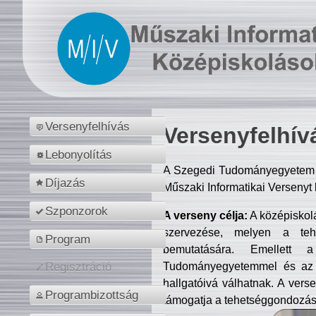
Versenyfelhívás
Versenyfelhív
Lebonyolítás
A Szegedi Tudományegyetem M
Díjazás
Műszaki Informatikai Versenyt
Szponzorok
A verseny célja:
A középiskol
szervezése, melyen a tehe
Program
bemutatására. Emellett 
Tudományegyetemmel és az o
Regisztráció
hallgatóivá válhatnak. A verse
Programbizottság
támogatja a tehetséggondozást