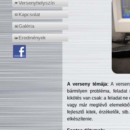
Versenyhelyszín
Kapcsolat
Galéria
Eredmények
A verseny témája:
A verseny
bármilyen probléma, feladat
kikötés van csak: a feladat ne
vagy már meglévő elemekből ö
fejlesztő kitek, érzékelők, st
elkészítenie.