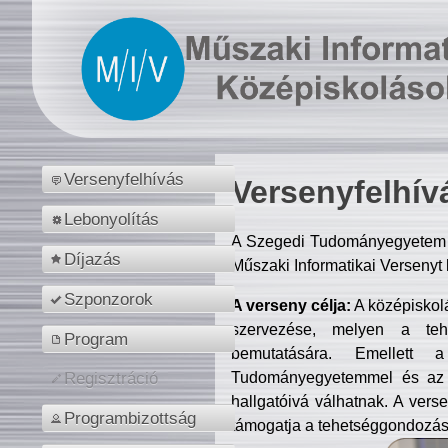
Versenyfelhívás
Versenyfelhív
Lebonyolítás
A Szegedi Tudományegyetem M
Díjazás
Műszaki Informatikai Versenyt
Szponzorok
A verseny célja:
A középiskol
szervezése, melyen a tehe
Program
bemutatására. Emellett 
Tudományegyetemmel és az o
Regisztráció
hallgatóivá válhatnak. A verse
Programbizottság
támogatja a tehetséggondozást