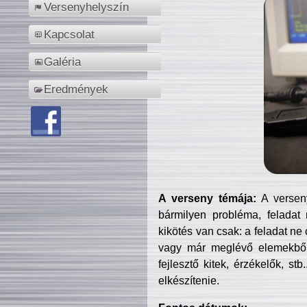
Versenyhelyszín
Kapcsolat
Galéria
Eredmények
A verseny témája:
A verseny
bármilyen probléma, feladat
kikötés van csak: a feladat ne
vagy már meglévő elemekből ö
fejlesztő kitek, érzékelők, st
elkészítenie.