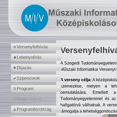
Versenyfelhívás
Versenyfelhív
Lebonyolítás
A Szegedi Tudományegyetem M
Díjazás
Műszaki Informatikai Versenyt
Szponzorok
A verseny célja:
A középiskol
szervezése, melyen a tehe
Program
bemutatására. Emellett 
Tudományegyetemmel és az o
Regisztráció
hallgatóivá válhatnak. A verse
Programbizottság
támogatja a tehetséggondozást