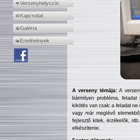
Versenyhelyszín
Kapcsolat
Galéria
Eredmények
A verseny témája:
A verseny
bármilyen probléma, feladat
kikötés van csak: a feladat ne
vagy már meglévő elemekből ö
fejlesztő kitek, érzékelők, st
elkészítenie.